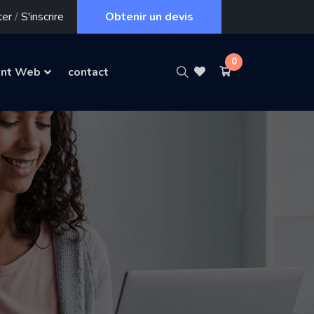
ter
/
S'inscrire
Obtenir un devis
0
nt Web
contact